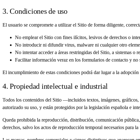
3. Condiciones de uso
El usuario se compromete a utilizar el Sitio de forma diligente, correcta 
No emplear el Sitio con fines ilícitos, lesivos de derechos o in
No introducir ni difundir virus, malware ni cualquier otro elem
No intentar acceder a áreas restringidas del Sitio, a sistemas o 
Facilitar información veraz en los formularios de contacto y no s
El incumplimiento de estas condiciones podrá dar lugar a la adopción d
4. Propiedad intelectual e industrial
Todos los contenidos del Sitio —incluidos textos, imágenes, gráficos
autorizado su uso, y están protegidos por la legislación española e inte
Queda prohibida la reproducción, distribución, comunicación pública, 
derechos, salvo los actos de reproducción temporal necesarios para la 
Las marcas, nombres comerciales y signos distintivos que aparecen en 