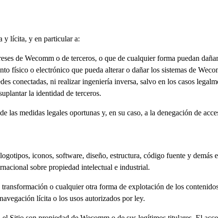
y lícita, y en particular a:
tereses de Wecomm o de terceros, o que de cualquier forma puedan dañar, i
ento físico o electrónico que pueda alterar o dañar los sistemas de Wec
redes conectadas, ni realizar ingeniería inversa, salvo en los casos legal
uplantar la identidad de terceros.
e las medidas legales oportunas y, en su caso, a la denegación de acces
, logotipos, iconos, software, diseño, estructura, código fuente y dem
rnacional sobre propiedad intelectual e industrial.
transformación o cualquier otra forma de explotación de los contenidos 
navegación lícita o los usos autorizados por ley.
el Sitio son propiedad de Wecomm o de sus legítimos titulares. El acces