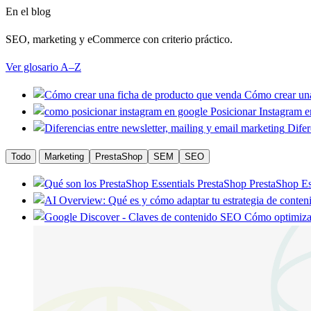
En el blog
SEO, marketing y eCommerce con criterio práctico.
Ver glosario A–Z
Cómo crear una
Posicionar Instagram e
Difer
Todo
Marketing
PrestaShop
SEM
SEO
PrestaShop
PrestaShop Es
SEO
Cómo optimizar