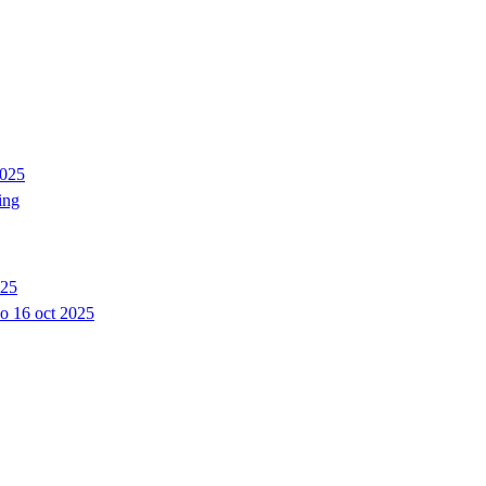
2025
ing
025
do
16 oct 2025