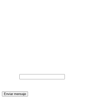
Web (opcional)
Mensaje
No rellenar
Al enviar aceptas nuestra
política de privacidad
.
Enviar mensaje