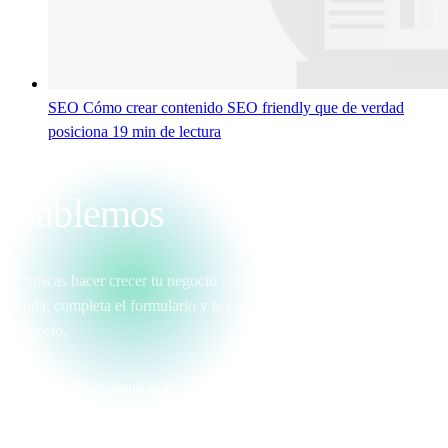
SEO
Cómo crear contenido SEO friendly que de verdad
posiciona
19 min de lectura
Hablemos
Si buscas hacer crecer tu negocio online o necesitas una web que
venda, completa el formulario y te contactamos para hablar de tu
proyecto.
info@wecomm.es
↗
958 870 202
↗