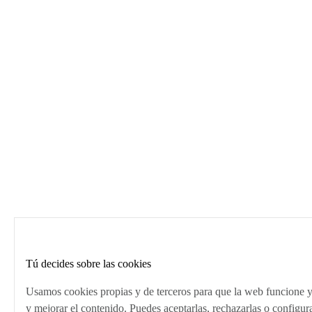
GEO (SEO para IA)
Contacto
C. Baza, parcela 3, Local 20B, 18220 Albolote
958 870 202
info@wecomm.es
Lun–Vie · 9:00–14:00
© 2026 WECOMM SOLUTIONS S.L.
Mapa del sitio
Aviso legal
Privacidad
Cookies
Configurar cookies
Tú decides sobre las cookies
Usamos cookies propias y de terceros para que la web funcione y, s
y mejorar el contenido. Puedes aceptarlas, rechazarlas o configu