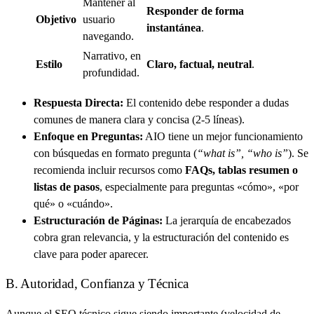
Mantener al
Responder de forma
Objetivo
usuario
instantánea
.
navegando.
Narrativo, en
Estilo
Claro, factual, neutral
.
profundidad.
Respuesta Directa:
El contenido debe responder a dudas
comunes de manera clara y concisa (2-5 líneas).
Enfoque en Preguntas:
AIO tiene un mejor funcionamiento
con búsquedas en formato pregunta (
“what is”, “who is”
). Se
recomienda incluir recursos como
FAQs, tablas resumen o
listas de pasos
, especialmente para preguntas «cómo», «por
qué» o «cuándo».
Estructuración de Páginas:
La jerarquía de encabezados
cobra gran relevancia, y la estructuración del contenido es
clave para poder aparecer.
B. Autoridad, Confianza y Técnica
Aunque el SEO técnico sigue siendo importante (velocidad de