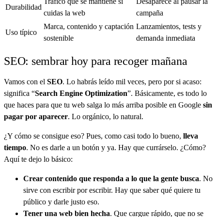
Tráfico que se mantiene si
Desaparece al pausar la
Durabilidad
cuidas la web
campaña
Marca, contenido y captación
Lanzamientos, tests y
Uso típico
sostenible
demanda inmediata
SEO: sembrar hoy para recoger mañana
Vamos con el
SEO
. Lo habrás leído mil veces, pero por si acaso:
significa “
Search Engine Optimization
”. Básicamente, es todo lo
que haces para que tu web salga lo más arriba posible en Google
sin
pagar por aparecer
. Lo orgánico, lo natural.
¿Y cómo se consigue eso? Pues, como casi todo lo bueno,
lleva
tiempo
. No es darle a un botón y ya. Hay que currárselo. ¿Cómo?
Aquí te dejo lo básico:
Crear contenido que responda a lo que la gente busca
. No
sirve con escribir por escribir. Hay que saber qué quiere tu
público y darle justo eso.
Tener una web bien hecha
. Que cargue rápido, que no se